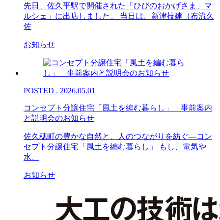
先日、佐久平駅で開催された「ひびのおかげさま、マ
ルシェ」に出店しました。 当日は、新津技建（布流久
佐
お知らせ
POSTED . 2026.05.01
コンセプト分譲住宅「風土を編む暮らし」 事前案内
と説明会のお知らせ
佐久穂町の豊かな自然と、人のつながりを紡ぐ―コン
セプト分譲住宅「風土を編む暮らし」 もし、電気や
水、
お知らせ