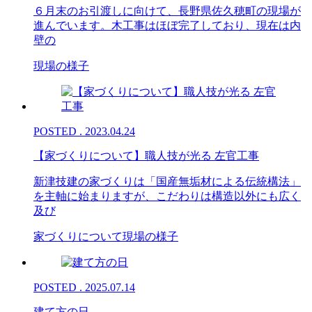
６月末のお引渡しに向けて、長野県佐久穂町の現場が
進んでいます。木工事はほぼ完了しており、現在は内
壁の
現場の様子
POSTED . 2023.04.24
【家づくりについて】職人技が光る 左官工事
新津技建の家づくりは「国産無垢材による伝統構法」
を主軸に始まりますが、こだわりは構造以外にも広く
及び
家づくりについて
現場の様子
POSTED . 2025.07.14
建て方の日