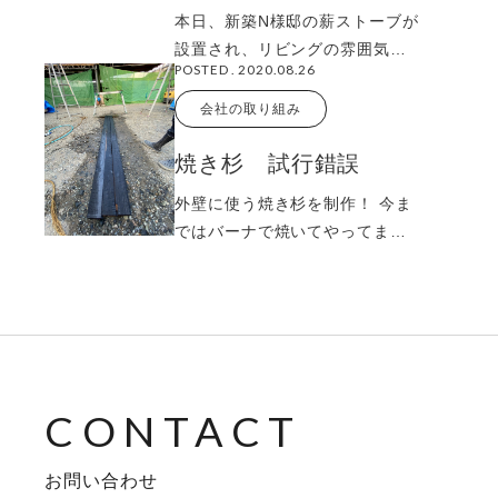
本日、新築N様邸の薪ストーブが
設置され、リビングの雰囲気も
POSTED . 2020.08.26
ガラリと変わりました！ 揺らめ
く火にはリラ
会社の取り組み
焼き杉 試行錯誤
外壁に使う焼き杉を制作！ 今ま
ではバーナで焼いてやってまし
たが、もっと表面を炭化させる
為三角に組んで
お問い合わせ