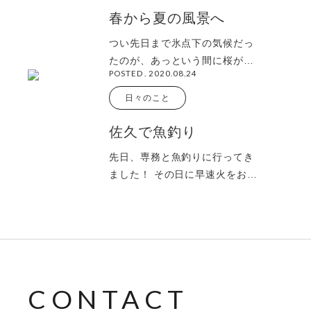
春から夏の風景へ
つい先日まで氷点下の気候だっ
たのが、あっという間に桜が散
POSTED . 2020.08.24
り、雑草が生い茂り、田んぼに
水がひかれる季節
日々のこと
佐久で魚釣り
先日、専務と魚釣りに行ってき
ました！ その日に早速火をおこ
して塩焼きにして食べました！
久しぶりに自