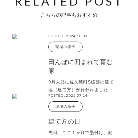
こちらの記事もおすすめ
POSTED . 2024.10.03
現場の様子
田んぼに囲まれて育む
家
9月末日に佐久穂町S様邸の建て
地（建て方）が行われました。
POSTED . 2025.07.14
朝８時から始まり、新津技建の
大工総出でど
現場の様子
建て方の日
先日、ここ１ヶ月で墨付け、刻