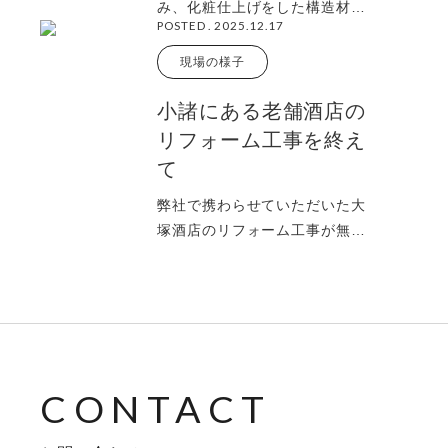
み、化粧仕上げをした構造材の
POSTED . 2025.12.17
建て方が行われました。 建て方
当日、きっちり
現場の様子
小諸にある老舗酒店の
リフォーム工事を終え
て
弊社で携わらせていただいた大
塚酒店のリフォーム工事が無事
に完了し、プレオープンした
「カド」にお邪魔し