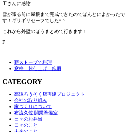
工さんに感謝！
雪が降る前に屋根まで完成できたのでほんとによかったで
す！ギリギリセーフでした^ ^
これから外壁のほうまとめて行きます！
F
薪ストーブで料理
窓枠 超仕上げ 鉋屑
CATEGORY
高澤ろうそく店再建プロジェクト
会社の取り組み
家づくりについて
布流久佐 開業準備室
日々のお弁当
日々のこと
未来のこと