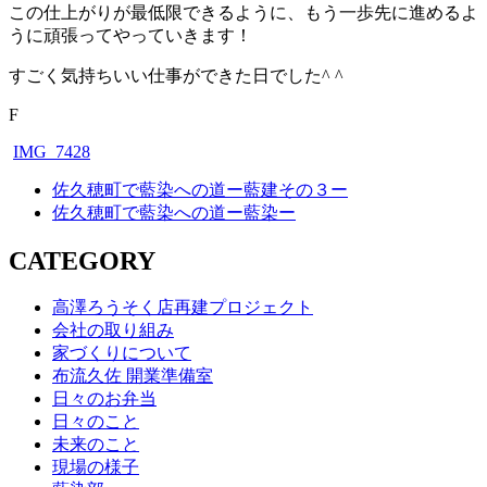
この仕上がりが最低限できるように、もう一歩先に進めるよ
うに頑張ってやっていきます！
すごく気持ちいい仕事ができた日でした^ ^
F
IMG_7428
佐久穂町で藍染への道ー藍建その３ー
佐久穂町で藍染への道ー藍染ー
CATEGORY
高澤ろうそく店再建プロジェクト
会社の取り組み
家づくりについて
布流久佐 開業準備室
日々のお弁当
日々のこと
未来のこと
現場の様子